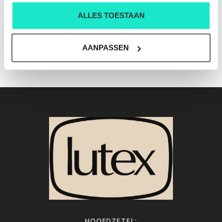
ALLES TOESTAAN
HEREN-GILET RALPH
HEREN-GILET RALPH
LAUREN
LAUREN
€98,00
€195,00
€195,00
AANPASSEN
HOOFDZETEL: