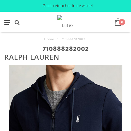
Gratis retouches in de winkel
0
Home
/
710888282002
710888282002
RALPH LAUREN