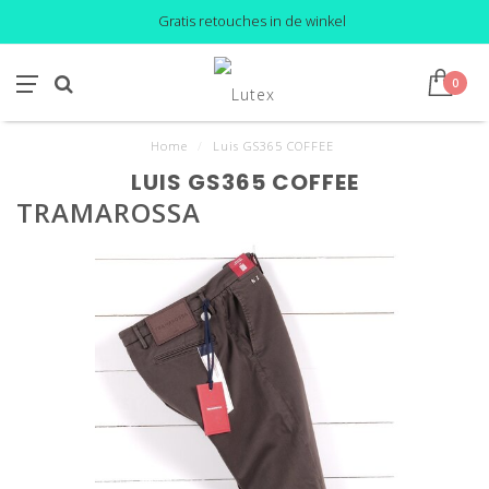
Gratis retouches in de winkel
0
Home
/
Luis GS365 COFFEE
LUIS GS365 COFFEE
TRAMAROSSA