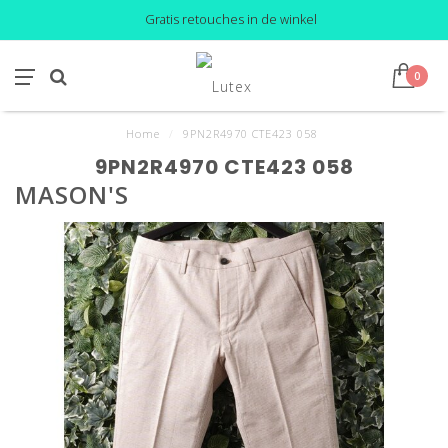
Gratis retouches in de winkel
0
Home
/
9PN2R4970 CTE423 058
9PN2R4970 CTE423 058
MASON'S