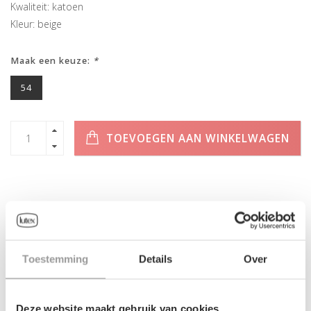
Kwaliteit: katoen
Kleur: beige
Maak een keuze:
*
54
TOEVOEGEN AAN WINKELWAGEN
INFORMATIE
Toestemming
Details
Over
Geen informatie gevonden
Deze website maakt gebruik van cookies