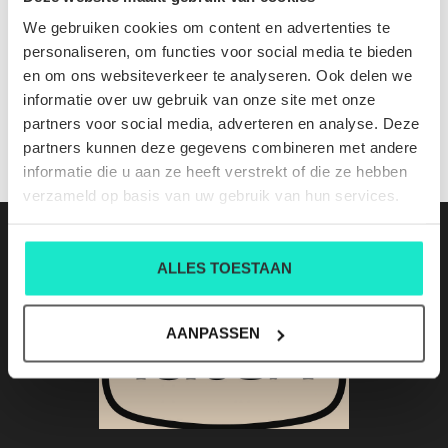
9PN2R4970 CTE423 058
We gebruiken cookies om content en advertenties te
Nog niet gewaardeerd
personaliseren, om functies voor social media te bieden
en om ons websiteverkeer te analyseren. Ook delen we
0 sterren op basis van 0 beoordelingen
informatie over uw gebruik van onze site met onze
partners voor social media, adverteren en analyse. Deze
JE BEOORDELING TOEVOEGEN
partners kunnen deze gegevens combineren met andere
informatie die u aan ze heeft verstrekt of die ze hebben
verzameld op basis van uw gebruik van hun services.
ALLES TOESTAAN
AANPASSEN