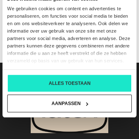
jazz denim clair
We gebruiken cookies om content en advertenties te
Nog niet gewaardeerd
personaliseren, om functies voor social media te bieden
en om ons websiteverkeer te analyseren. Ook delen we
0 sterren op basis van 0 beoordelingen
informatie over uw gebruik van onze site met onze
partners voor social media, adverteren en analyse. Deze
JE BEOORDELING TOEVOEGEN
partners kunnen deze gegevens combineren met andere
informatie die u aan ze heeft verstrekt of die ze hebben
verzameld op basis van uw gebruik van hun services.
ALLES TOESTAAN
AANPASSEN