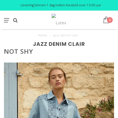
Levering binnen 1 dag indien besteld voor 15:00 uur
0
Home
/
jazz denim clair
JAZZ DENIM CLAIR
NOT SHY