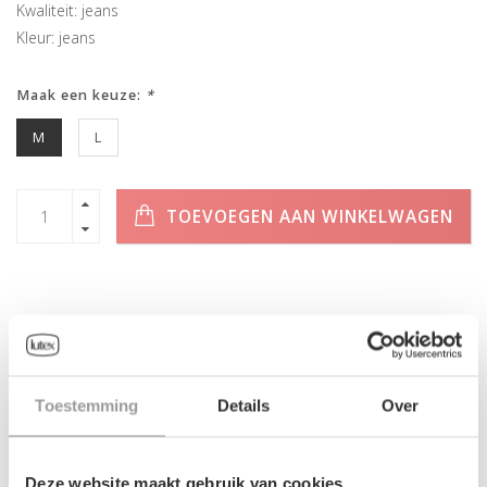
Kwaliteit: jeans
Kleur: jeans
Maak een keuze:
*
M
L
TOEVOEGEN AAN WINKELWAGEN
INFORMATIE
Toestemming
Details
Over
Geen informatie gevonden
Deze website maakt gebruik van cookies