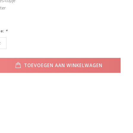
es-topje
ster
ze:
*
2
TOEVOEGEN AAN WINKELWAGEN