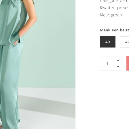
Categorie: dam
Kwaliteit: polye
Kleur: groen
Maak een keu
40
4