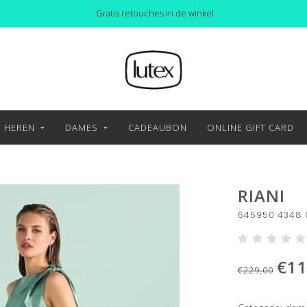
Gratis retouches in de winkel
HEREN
DAMES
CADEAUBON
ONLINE GIFT CARD
RIANI
645950 4348 
€11
€229,00