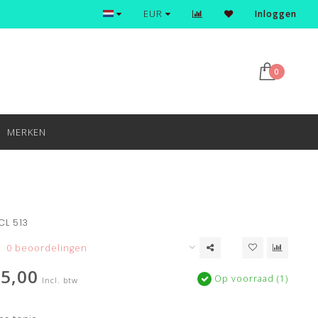
Ontdek en shop de nieuwste trends
EUR
Inloggen
0
MERKEN
CL 513
0 beoordelingen
5,00
Op voorraad (1)
Incl. btw