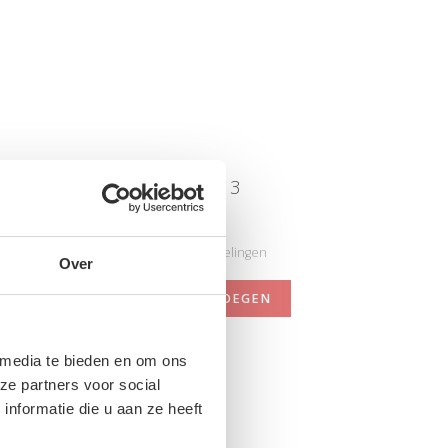
645950 4348 cl 513
Nog niet gewaardeerd
0 sterren op basis van 0 beoordelingen
Over
JE BEOORDELING TOEVOEGEN
 media te bieden en om ons
N
ze partners voor social
nformatie die u aan ze heeft