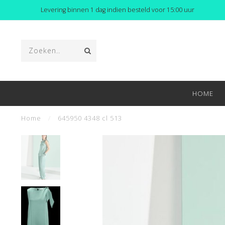
Levering binnen 1 dag indien besteld voor 15:00 uur
HOME
Home
/
645950 4348 cl 513