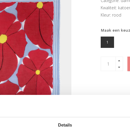
Categorie: dame
Kwaliteit: katoe
Kleur: rood
Maak een keu
1
Details