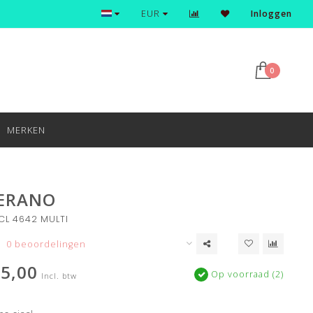
Ontdek en shop de nieuwste trends
EUR
Inloggen
0
MERKEN
CERANO
CL 4642 MULTI
0 beoordelingen
5,00
Op voorraad (2)
Incl. btw