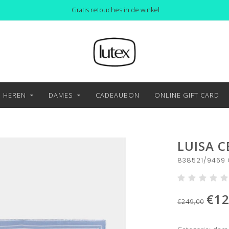
Gratis retouches in de winkel
HEREN
DAMES
CADEAUBON
ONLINE GIFT CARD
LUISA 
838521/9469 
€12
€249,00