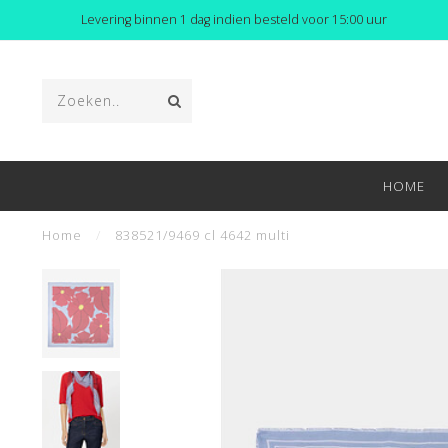
Levering binnen 1 dag indien besteld voor 15:00 uur
HOME
Home
/
838521/9469 cl 4642 multi