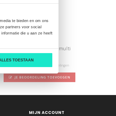
 media te bieden en om ons
ze partners voor social
nformatie die u aan ze heeft
838521/9469 cl 4642 multi
Nog niet gewaardeerd
ALLES TOESTAAN
0 sterren op basis van 0 beoordelingen
JE BEOORDELING TOEVOEGEN
MIJN ACCOUNT