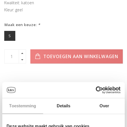
Kwaliteit: katoen
Kleur: geel
Maak een keuze:
*
S
TOEVOEGEN AAN WINKELWAGEN
INFORMATIE
Toestemming
Details
Over
Geen informatie gevonden
Deze website maakt gebruik van cookies