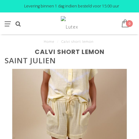
Levering binnen 1 dag indien besteld voor 15:00 uur
0
Home
/
Calvi short lemon
CALVI SHORT LEMON
SAINT JULIEN