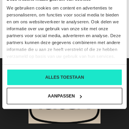
Calvi short lemon
We gebruiken cookies om content en advertenties te
Nog niet gewaardeerd
personaliseren, om functies voor social media te bieden
en om ons websiteverkeer te analyseren. Ook delen we
0 sterren op basis van 0 beoordelingen
informatie over uw gebruik van onze site met onze
partners voor social media, adverteren en analyse. Deze
JE BEOORDELING TOEVOEGEN
partners kunnen deze gegevens combineren met andere
informatie die u aan ze heeft verstrekt of die ze hebben
verzameld op basis van uw gebruik van hun services.
ALLES TOESTAAN
AANPASSEN