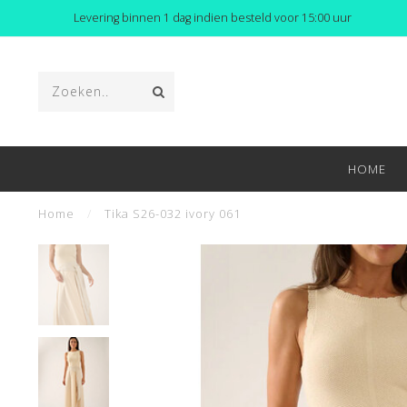
Levering binnen 1 dag indien besteld voor 15:00 uur
HOME
Home
/
Tika S26-032 ivory 061