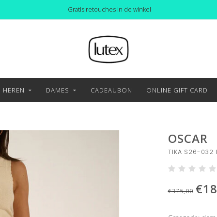
Gratis retouches in de winkel
HEREN
DAMES
CADEAUBON
ONLINE GIFT CARD
OSCAR
TIKA S26-032 
€18
€375,00