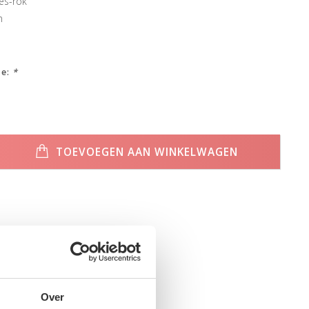
es-rok
n
ze:
*
TOEVOEGEN AAN WINKELWAGEN
Over