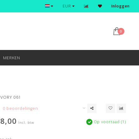
Ontdek en shop de nieuwste trends
EUR
Inloggen
0
MERKEN
IVORY 061
0 beoordelingen
8,00
Op voorraad (1)
Incl. btw