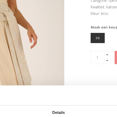
Categorie: dam
Kwaliteit: katoe
Kleur: écru
Maak een keu
36
Details