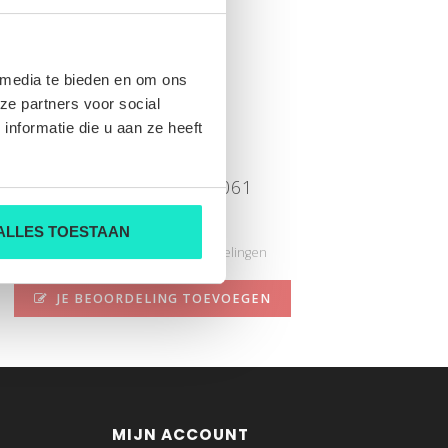
 media te bieden en om ons
ze partners voor social
nformatie die u aan ze heeft
Tika S26-032 ivory 061
Nog niet gewaardeerd
ALLES TOESTAAN
0 sterren op basis van 0 beoordelingen
JE BEOORDELING TOEVOEGEN
MIJN ACCOUNT