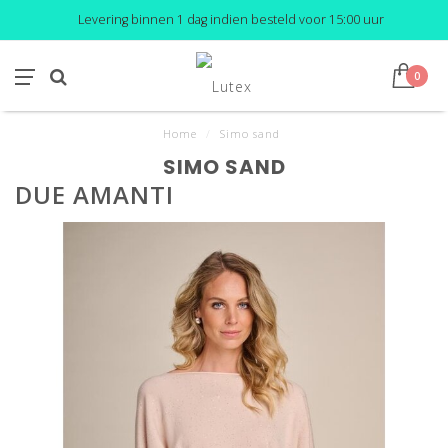
Levering binnen 1 dag indien besteld voor 15:00 uur
0
Home
/
Simo sand
SIMO SAND
DUE AMANTI