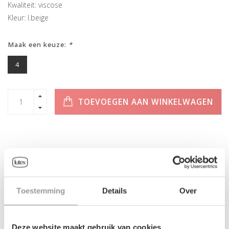
Kwaliteit: viscose
Kleur: l.beige
Maak een keuze:
*
4
TOEVOEGEN AAN WINKELWAGEN
INFORMATIE
Toestemming
Details
Over
Geen informatie gevonden
Deze website maakt gebruik van cookies