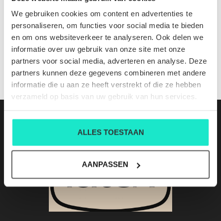
Simo sand
We gebruiken cookies om content en advertenties te
Nog niet gewaardeerd
personaliseren, om functies voor social media te bieden
en om ons websiteverkeer te analyseren. Ook delen we
0 sterren op basis van 0 beoordelingen
informatie over uw gebruik van onze site met onze
partners voor social media, adverteren en analyse. Deze
JE BEOORDELING TOEVOEGEN
partners kunnen deze gegevens combineren met andere
informatie die u aan ze heeft verstrekt of die ze hebben
verzameld op basis van uw gebruik van hun services.
ALLES TOESTAAN
AANPASSEN