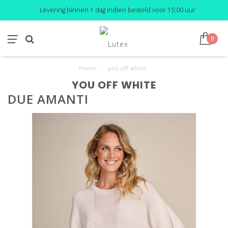
Levering binnen 1 dag indien besteld voor 15:00 uur
0
Home
/
you off white
YOU OFF WHITE
DUE AMANTI