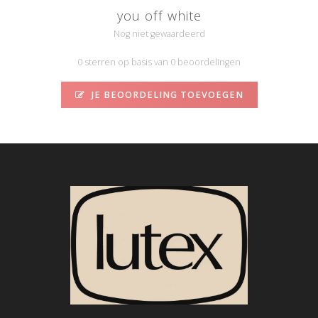
you off white
Nog niet gewaardeerd
0 sterren op basis van 0 beoordelingen
JE BEOORDELING TOEVOEGEN