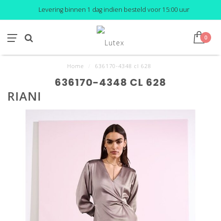
Levering binnen 1 dag indien besteld voor 15:00 uur
0
Home
/
636170-4348 cl 628
636170-4348 CL 628
RIANI