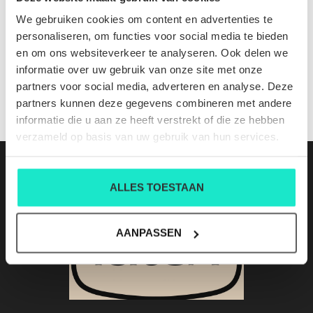
636170-4348 cl 628
We gebruiken cookies om content en advertenties te
Nog niet gewaardeerd
personaliseren, om functies voor social media te bieden
en om ons websiteverkeer te analyseren. Ook delen we
0 sterren op basis van 0 beoordelingen
informatie over uw gebruik van onze site met onze
partners voor social media, adverteren en analyse. Deze
JE BEOORDELING TOEVOEGEN
partners kunnen deze gegevens combineren met andere
informatie die u aan ze heeft verstrekt of die ze hebben
verzameld op basis van uw gebruik van hun services.
ALLES TOESTAAN
AANPASSEN