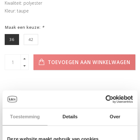
Kwaliteit: polyester
Kleur: taupe
Maak een keuze:
*
36
42
TOEVOEGEN AAN WINKELWAGEN
INFORMATIE
Toestemming
Details
Over
Geen informatie gevonden
Deze website maakt gebruik van cookies