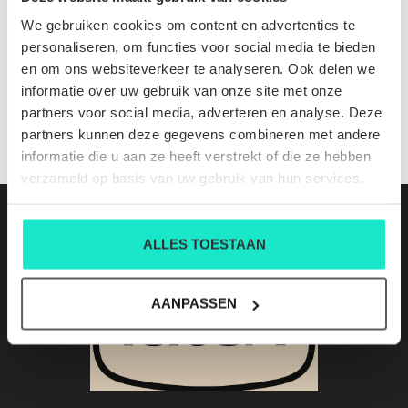
Ramita D208 fragola
We gebruiken cookies om content en advertenties te
Nog niet gewaardeerd
personaliseren, om functies voor social media te bieden
en om ons websiteverkeer te analyseren. Ook delen we
0 sterren op basis van 0 beoordelingen
informatie over uw gebruik van onze site met onze
partners voor social media, adverteren en analyse. Deze
JE BEOORDELING TOEVOEGEN
partners kunnen deze gegevens combineren met andere
informatie die u aan ze heeft verstrekt of die ze hebben
verzameld op basis van uw gebruik van hun services.
ALLES TOESTAAN
AANPASSEN