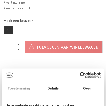
Kwaliteit: linnen
Kleur: koraalrood
Maak een keuze:
*
1
TOEVOEGEN AAN WINKELWAGEN
INFORMATIE
Toestemming
Details
Over
Geen informatie gevonden
Deze website maakt gebruik van cookies