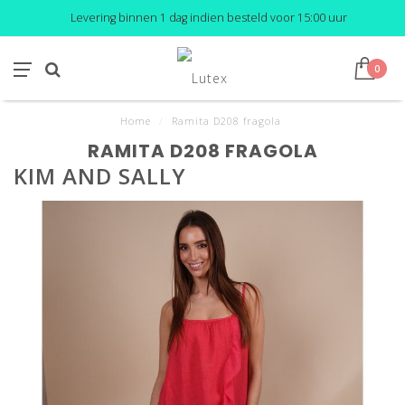
Levering binnen 1 dag indien besteld voor 15:00 uur
0
Home
/
Ramita D208 fragola
RAMITA D208 FRAGOLA
KIM AND SALLY