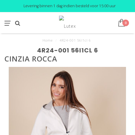
Levering binnen 1 dag indien besteld voor 15:00 uur
0
Home
/
4R24-001 56I1cl 6
4R24-001 56I1CL 6
CINZIA ROCCA