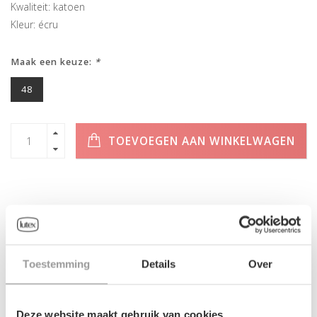
Kwaliteit: katoen
Kleur: écru
Maak een keuze:
*
48
TOEVOEGEN AAN WINKELWAGEN
INFORMATIE
Toestemming
Details
Over
Geen informatie gevonden
Deze website maakt gebruik van cookies