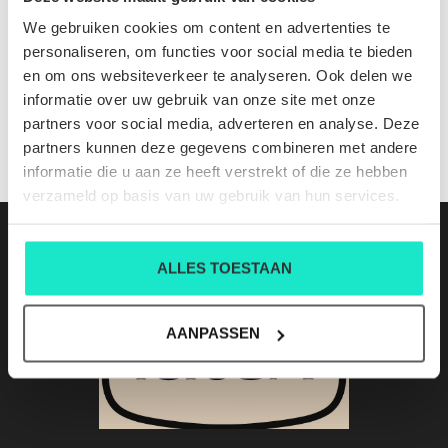
4R24-001 56I1cl 6
We gebruiken cookies om content en advertenties te
Nog niet gewaardeerd
personaliseren, om functies voor social media te bieden
en om ons websiteverkeer te analyseren. Ook delen we
0 sterren op basis van 0 beoordelingen
informatie over uw gebruik van onze site met onze
partners voor social media, adverteren en analyse. Deze
JE BEOORDELING TOEVOEGEN
partners kunnen deze gegevens combineren met andere
informatie die u aan ze heeft verstrekt of die ze hebben
verzameld op basis van uw gebruik van hun services.
ALLES TOESTAAN
AANPASSEN