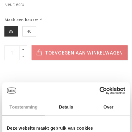
Kleur: écru
Maak een keuze:
*
38
40
TOEVOEGEN AAN WINKELWAGEN
INFORMATIE
Geen informatie gevonden
Toestemming
Details
Over
Deze website maakt gebruik van cookies