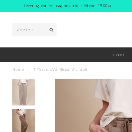
Levering binnen 1 dag indien besteld voor 15:00 uur
HOME
Home
/
NYStudioV3 MBE213 cl 268