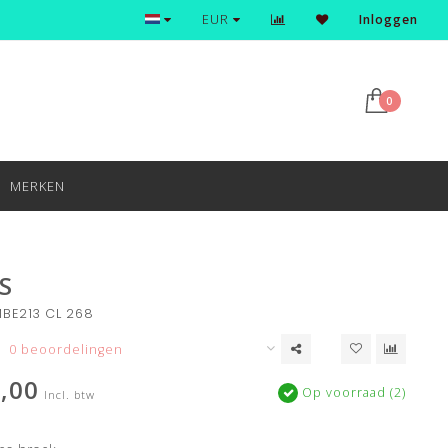
Ontdek en shop de nieuwste trends
EUR
Inloggen
0
MERKEN
S
BE213 CL 268
0 beoordelingen
,00
Op voorraad (2)
Incl. btw