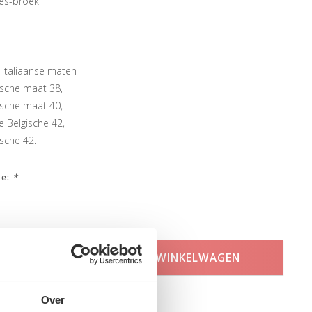
es-broek
n Italiaanse maten
ische maat 38,
ische maat 40,
e Belgische 42,
sche 42.
ze:
*
TOEVOEGEN AAN WINKELWAGEN
Over