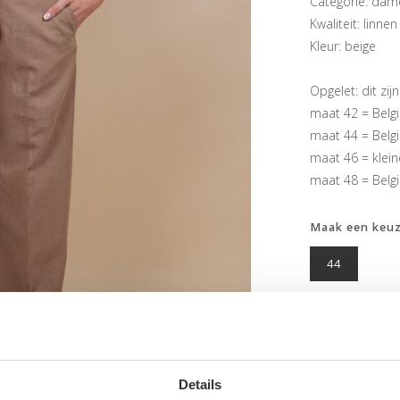
Categorie: dam
Kwaliteit: linnen
Kleur: beige
Opgelet: dit zij
maat 42 = Belg
maat 44 = Belg
maat 46 = klein
maat 48 = Belgi
Maak een keu
44
Details