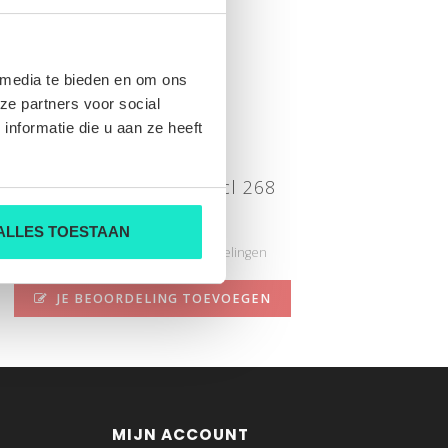
 media te bieden en om ons
ze partners voor social
nformatie die u aan ze heeft
NYStudioV3 MBE213 cl 268
Nog niet gewaardeerd
ALLES TOESTAAN
0 sterren op basis van 0 beoordelingen
JE BEOORDELING TOEVOEGEN
MIJN ACCOUNT