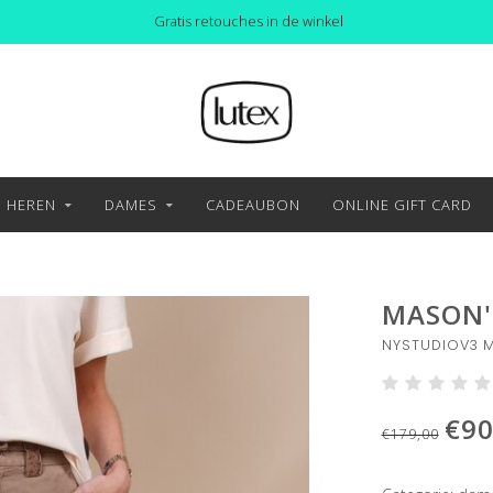
Gratis retouches in de winkel
HEREN
DAMES
CADEAUBON
ONLINE GIFT CARD
MASON'
NYSTUDIOV3 M
€90
€179,00