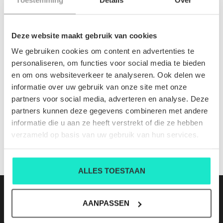
INFORMATIE
Deze website maakt gebruik van cookies
Geen informatie gevonden
We gebruiken cookies om content en advertenties te
personaliseren, om functies voor social media te bieden
en om ons websiteverkeer te analyseren. Ook delen we
NYSCrop CBE074 cl 288
informatie over uw gebruik van onze site met onze
Nog niet gewaardeerd
partners voor social media, adverteren en analyse. Deze
partners kunnen deze gegevens combineren met andere
0 sterren op basis van 0 beoordelingen
informatie die u aan ze heeft verstrekt of die ze hebben
verzameld op basis van uw gebruik van hun services.
JE BEOORDELING TOEVOEGEN
ALLES TOESTAAN
AANPASSEN