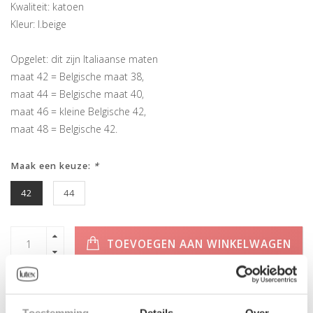
Kwaliteit: katoen
Kleur: l.beige
Opgelet: dit zijn Italiaanse maten
maat 42 = Belgische maat 38,
maat 44 = Belgische maat 40,
maat 46 = kleine Belgische 42,
maat 48 = Belgische 42.
Maak een keuze:
*
42
44
TOEVOEGEN AAN WINKELWAGEN
Toestemming
Details
Over