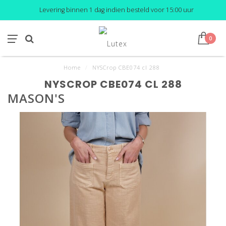
Levering binnen 1 dag indien besteld voor 15:00 uur
0
Home
/
NYSCrop CBE074 cl 288
NYSCROP CBE074 CL 288
MASON'S