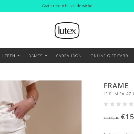
Gratis retouches in de winkel
HEREN
DAMES
CADEAUBON
ONLINE GIFT CARD
FRAME
LE SLIM PALAZ
€15
€315,00