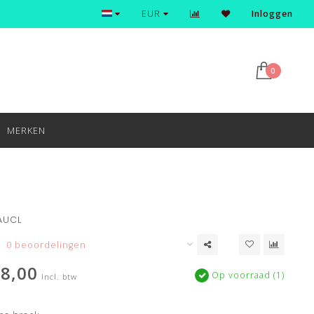
Ontdek en shop de nieuwste trends
EUR
Inloggen
0
MERKEN
 AUCL
0 beoordelingen
8,00
Op voorraad (1)
Incl. btw