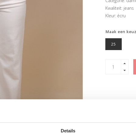
Categorie: dam
Kwaliteit: jeans
Kleur: écru
Maak een keu
25
Details