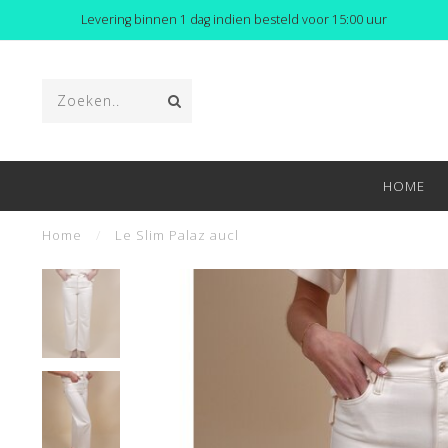
Levering binnen 1 dag indien besteld voor 15:00 uur
HOME
Home
/
Le Slim Palaz aucl