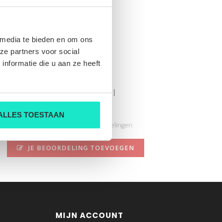
 media te bieden en om ons
ze partners voor social
nformatie die u aan ze heeft
Le Slim Palaz aucl
Nog niet gewaardeerd
ALLES TOESTAAN
0 sterren op basis van 0 beoordelingen
JE BEOORDELING TOEVOEGEN
MIJN ACCOUNT