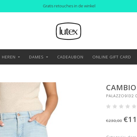
Gratis retouches in de winkel
HEREN
DAMES
CADEAUBON
ONLINE GIFT CARD
CAMBIO
PALAZZO9132 0
€11
€230,00