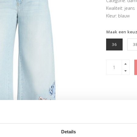
Categorie: dam
Kwaliteit: jeans
Kleur: blauw
Maak een keu
36
3
Details