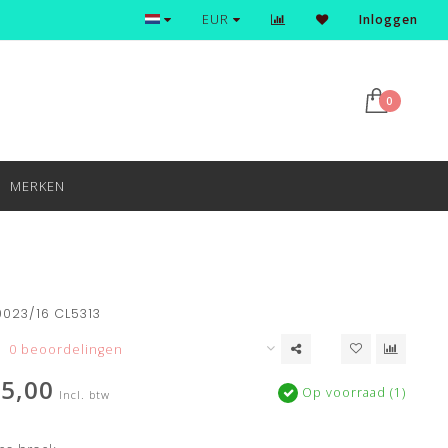
Ontdek en shop de nieuwste trends
EUR
Inloggen
0
MERKEN
023/16 CL5313
0 beoordelingen
5,00
Op voorraad (1)
Incl. btw