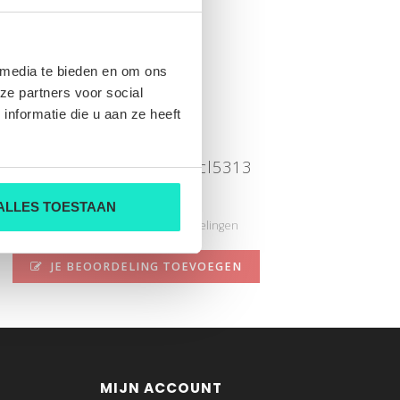
 media te bieden en om ons
ze partners voor social
nformatie die u aan ze heeft
Palazzo9132 0023/16 cl5313
Nog niet gewaardeerd
ALLES TOESTAAN
0 sterren op basis van 0 beoordelingen
JE BEOORDELING TOEVOEGEN
MIJN ACCOUNT