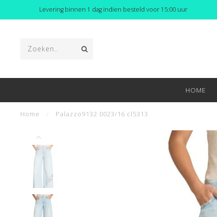
Levering binnen 1 dag indien besteld voor 15:00 uur
HOME
Home
/
Palazzo9132 0023/16 cl5313