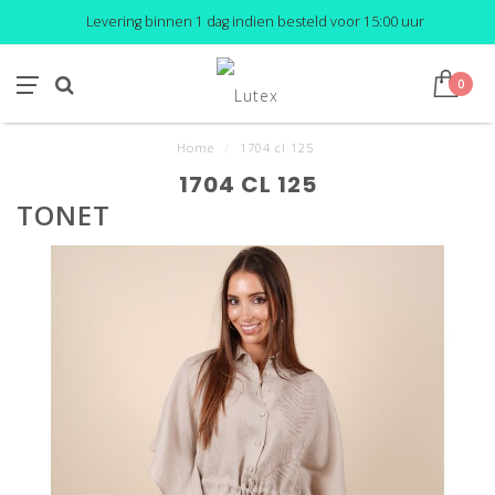
Levering binnen 1 dag indien besteld voor 15:00 uur
0
Home
/
1704 cl 125
1704 CL 125
TONET