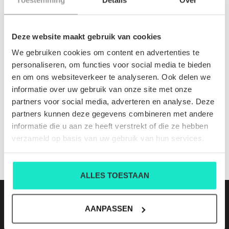
INFORMATIE
Deze website maakt gebruik van cookies
Geen informatie gevonden
We gebruiken cookies om content en advertenties te
personaliseren, om functies voor social media te bieden
en om ons websiteverkeer te analyseren. Ook delen we
1704 cl 125
informatie over uw gebruik van onze site met onze
Nog niet gewaardeerd
partners voor social media, adverteren en analyse. Deze
partners kunnen deze gegevens combineren met andere
0 sterren op basis van 0 beoordelingen
informatie die u aan ze heeft verstrekt of die ze hebben
verzameld op basis van uw gebruik van hun services.
JE BEOORDELING TOEVOEGEN
ALLES TOESTAAN
AANPASSEN