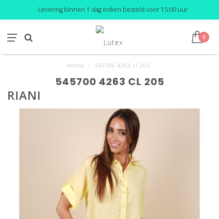
Levering binnen 1 dag indien besteld voor 15:00 uur
0
Home
/
545700 4263 cl 205
545700 4263 CL 205
RIANI