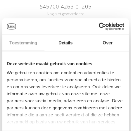
545700 4263 cl 205
Nog niet gewaardeerd
0 sterren op basis van 0 beoordelingen
JE BEOORDELING TOEVOEGEN
Toestemming
Details
Over
GERELATEERDE PRODUCTEN
Deze website maakt gebruik van cookies
We gebruiken cookies om content en advertenties te
personaliseren, om functies voor social media te bieden
SALE-50%
en om ons websiteverkeer te analyseren. Ook delen we
informatie over uw gebruik van onze site met onze
partners voor social media, adverteren en analyse. Deze
partners kunnen deze gegevens combineren met andere
informatie die u aan ze heeft verstrekt of die ze hebben
verzameld op basis van uw gebruik van hun services.