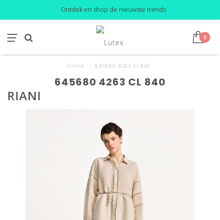
Ontdek en shop de nieuwste trends
0
Home
/
645680 4263 cl 840
645680 4263 CL 840
RIANI