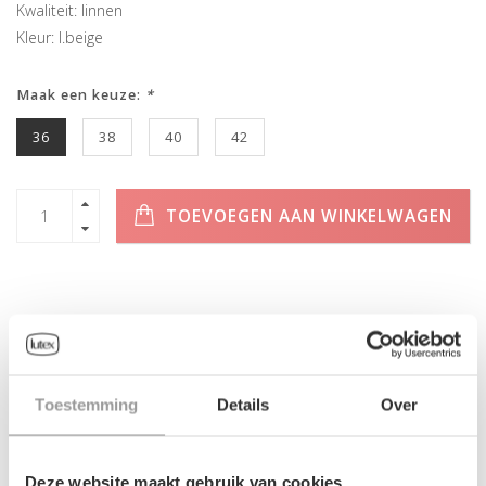
Kwaliteit: linnen
Kleur: l.beige
Maak een keuze:
*
36
38
40
42
TOEVOEGEN AAN WINKELWAGEN
INFORMATIE
Toestemming
Details
Over
Geen informatie gevonden
Deze website maakt gebruik van cookies