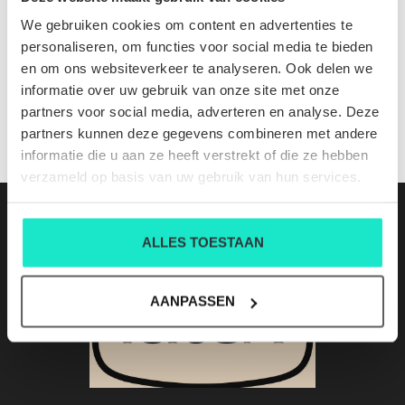
645680 4263 cl 840
We gebruiken cookies om content en advertenties te
Nog niet gewaardeerd
personaliseren, om functies voor social media te bieden
en om ons websiteverkeer te analyseren. Ook delen we
0 sterren op basis van 0 beoordelingen
informatie over uw gebruik van onze site met onze
partners voor social media, adverteren en analyse. Deze
JE BEOORDELING TOEVOEGEN
partners kunnen deze gegevens combineren met andere
informatie die u aan ze heeft verstrekt of die ze hebben
verzameld op basis van uw gebruik van hun services.
ALLES TOESTAAN
AANPASSEN