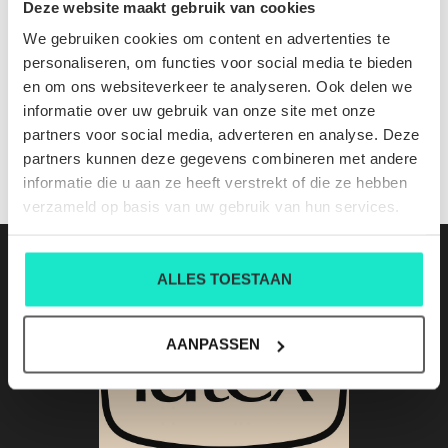
Deze website maakt gebruik van cookies
We gebruiken cookies om content en advertenties te
Purslane blouse berry/flamingo embr
personaliseren, om functies voor social media te bieden
Nog niet gewaardeerd
en om ons websiteverkeer te analyseren. Ook delen we
0 sterren op basis van 0 beoordelingen
informatie over uw gebruik van onze site met onze
partners voor social media, adverteren en analyse. Deze
JE BEOORDELING TOEVOEGEN
partners kunnen deze gegevens combineren met andere
informatie die u aan ze heeft verstrekt of die ze hebben
verzameld op basis van uw gebruik van hun services.
ALLES TOESTAAN
AANPASSEN