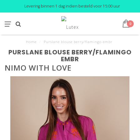
Levering binnen 1 dag indien besteld voor 15:00 uur
0
Home
/
Purslane blouse berry/flamingo embr
PURSLANE BLOUSE BERRY/FLAMINGO
EMBR
NIMO WITH LOVE