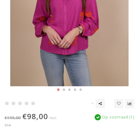
€98,00
Op voorraad (1)
€195,00
Incl.
btw