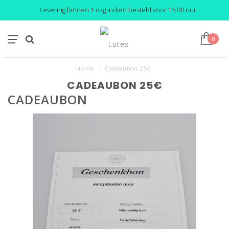
Levering binnen 1 dag indien besteld voor 15:00 uur
0
Home
/
Cadeaubon 25€
CADEAUBON 25€
CADEAUBON