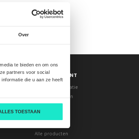
Over
 media te bieden en om ons
ze partners voor social
MIJN ACCOUNT
nformatie die u aan ze heeft
Account informatie
els
Mijn bestellingen
Mijn tickets
ALLES TOESTAAN
Mijn verlanglijst
Vergelijk
Alle producten