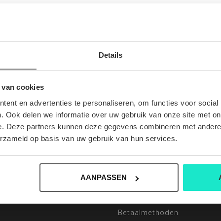
Details
 van cookies
ent en advertenties te personaliseren, om functies voor social
. Ook delen we informatie over uw gebruik van onze site met on
INFORMATIE
e. Deze partners kunnen deze gegevens combineren met andere i
ONZE 3 WINKELS
erzameld op basis van uw gebruik van hun services.
Openingsuren van onze wink
Algemene voorwaarden
AANPASSEN
Disclaimer
Privacy Policy
Betaalmethoden