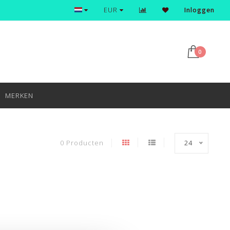
Ontdek en shop de nieuwste trends
EUR
Inloggen
0
MERKEN
0 Producten
24