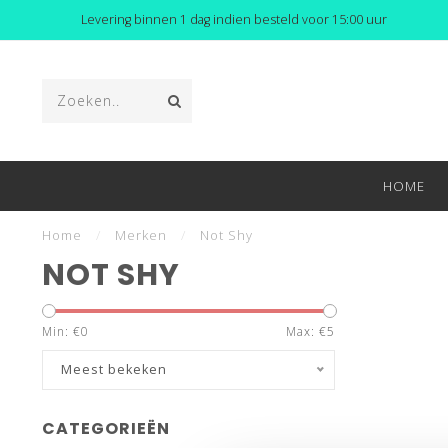
Levering binnen 1 dag indien besteld voor 15:00 uur
HOME
Home
/
Merken
/
Not Shy
NOT SHY
Min: €
0
Max: €
5
Meest bekeken
CATEGORIEËN