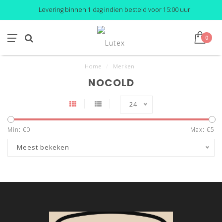
Levering binnen 1 dag indien besteld voor 15:00 uur
0
Home
/
Merken
NOCOLD
24
Min: €
0
Max: €
5
Meest bekeken