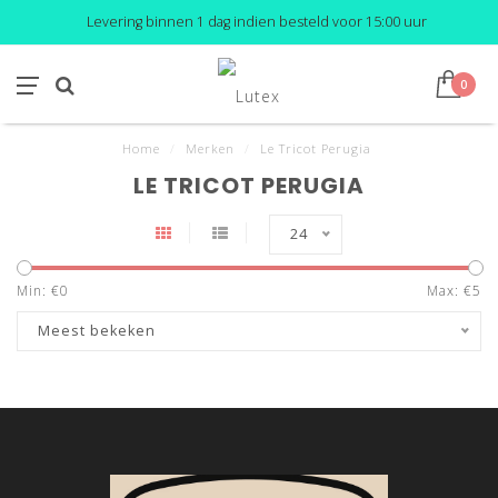
Levering binnen 1 dag indien besteld voor 15:00 uur
0
Home
/
Merken
/
Le Tricot Perugia
LE TRICOT PERUGIA
24
Min: €
0
Max: €
5
Meest bekeken