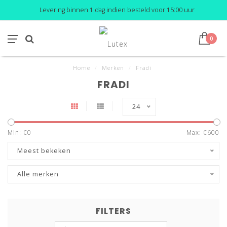
Levering binnen 1 dag indien besteld voor 15:00 uur
0
Home
/
Merken
/
Fradi
FRADI
24
Min: €
0
Max: €
600
Meest bekeken
Alle merken
FILTERS