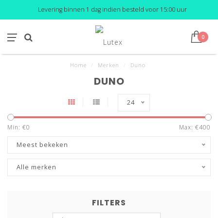
Levering binnen 1 dag indien besteld voor 15:00 uur
0
Home
/
Merken
/
Duno
DUNO
24
Min: €
0
Max: €
400
Meest bekeken
Alle merken
FILTERS