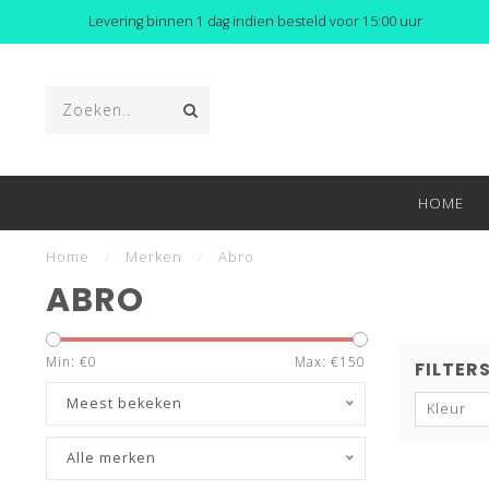
Levering binnen 1 dag indien besteld voor 15:00 uur
HOME
Home
/
Merken
/
Abro
ABRO
Min: €
0
Max: €
150
FILTER
Meest bekeken
Kleur
Alle merken