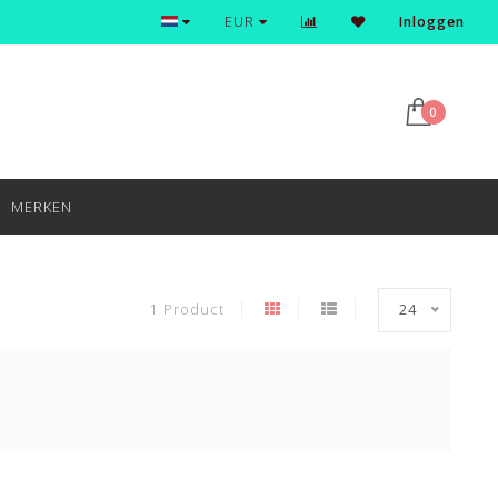
Ontdek en shop de nieuwste trends
EUR
Inloggen
0
MERKEN
1 Product
24