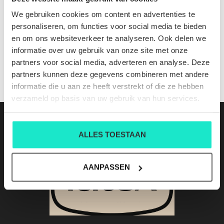
Michelangelo gs365 champagne 250
We gebruiken cookies om content en advertenties te
Nog niet gewaardeerd
personaliseren, om functies voor social media te bieden
en om ons websiteverkeer te analyseren. Ook delen we
0 sterren op basis van 0 beoordelingen
informatie over uw gebruik van onze site met onze
partners voor social media, adverteren en analyse. Deze
JE BEOORDELING TOEVOEGEN
partners kunnen deze gegevens combineren met andere
informatie die u aan ze heeft verstrekt of die ze hebben
verzameld op basis van uw gebruik van hun services.
ALLES TOESTAAN
AANPASSEN