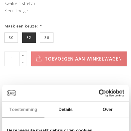
Kwaliteit: stretch
Kleur: l.beige
Maak een keuze:
*
30
32
36
TOEVOEGEN AAN WINKELWAGEN
INFORMATIE
Toestemming
Details
Over
Geen informatie gevonden
Deze website maakt gebruik van cookies