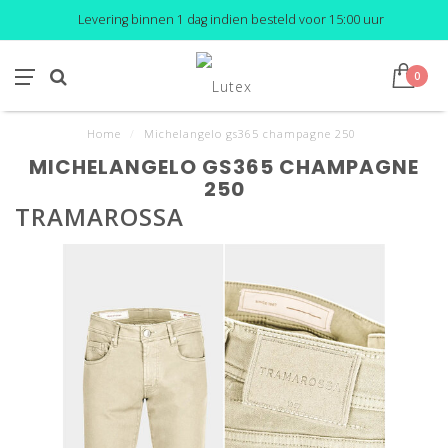
Levering binnen 1 dag indien besteld voor 15:00 uur
0
Home
/
Michelangelo gs365 champagne 250
MICHELANGELO GS365 CHAMPAGNE
250
TRAMAROSSA