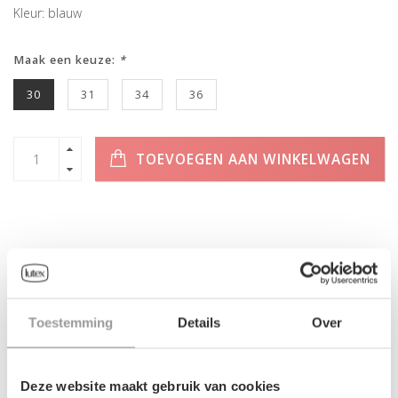
Kleur: blauw
Maak een keuze:
*
30
31
34
36
TOEVOEGEN AAN WINKELWAGEN
INFORMATIE
Geen informatie gevonden
Toestemming
Details
Over
Deze website maakt gebruik van cookies