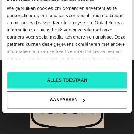
644790 4508 cl 606
We gebruiken cookies om content en advertenties te
Nog niet gewaardeerd
personaliseren, om functies voor social media te bieden
en om ons websiteverkeer te analyseren. Ook delen we
0 sterren op basis van 0 beoordelingen
informatie over uw gebruik van onze site met onze
partners voor social media, adverteren en analyse. Deze
JE BEOORDELING TOEVOEGEN
partners kunnen deze gegevens combineren met andere
informatie die u aan ze heeft verstrekt of die ze hebben
verzameld op basis van uw gebruik van hun services.
ALLES TOESTAAN
AANPASSEN