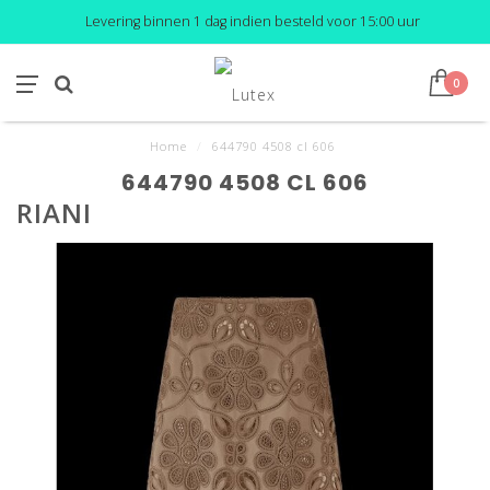
Levering binnen 1 dag indien besteld voor 15:00 uur
0
Home
/
644790 4508 cl 606
644790 4508 CL 606
RIANI