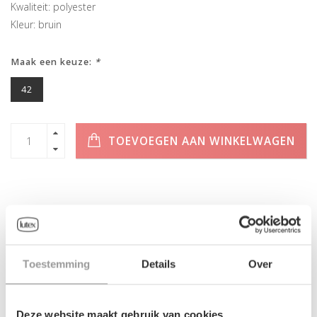
Kwaliteit: polyester
Kleur: bruin
Maak een keuze:
*
42
TOEVOEGEN AAN WINKELWAGEN
INFORMATIE
Toestemming
Details
Over
Geen informatie gevonden
Deze website maakt gebruik van cookies