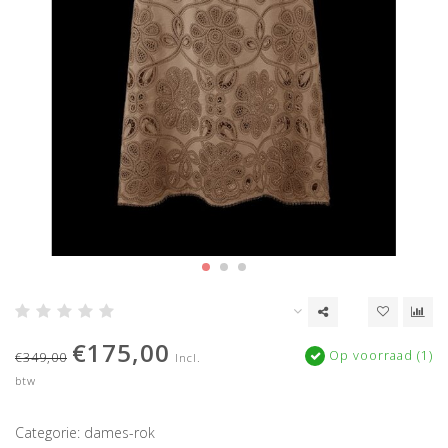
€175,00
Op voorraad (1)
€349,00
Incl.
btw
Categorie: dames-rok