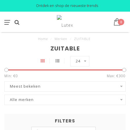
Ontdek en shop de nieuwste trends
0
Home
/
Merken
/
ZUITABLE
ZUITABLE
24
Min: €
0
Max: €
300
Meest bekeken
Alle merken
FILTERS