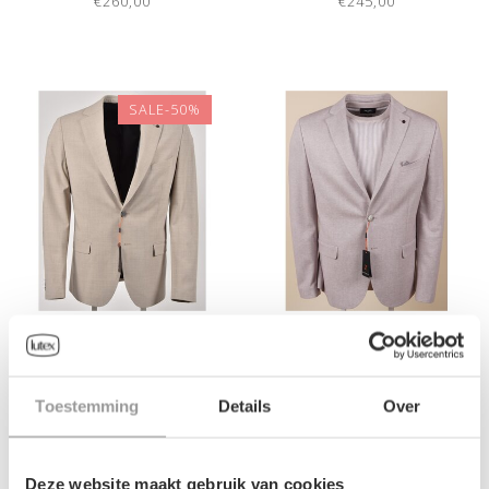
€260,00
€245,00
SALE-50%
HEREN-BLAZER ZUITABLE
HEREN-BLAZER ZUITABLE
€155,00
€239,00
Toestemming
Details
Over
€309,00
Deze website maakt gebruik van cookies