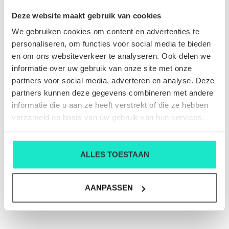
€200,00
€430,00
€399,00
Deze website maakt gebruik van cookies
We gebruiken cookies om content en advertenties te
personaliseren, om functies voor social media te bieden
en om ons websiteverkeer te analyseren. Ook delen we
SALE-50%
informatie over uw gebruik van onze site met onze
partners voor social media, adverteren en analyse. Deze
partners kunnen deze gegevens combineren met andere
informatie die u aan ze heeft verstrekt of die ze hebben
verzameld op basis van uw gebruik van hun services.
ALLES TOESTAAN
DAMES-BLOUSE HERZENS
DAMES-T-SHIRT ANNE
CLAIRE
AANPASSEN
€285,00
€80,00
€160,00