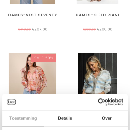
DAMES-VEST SEVENTY
DAMES-KLEED RIANI
€207,00
€200,00
€413,00
€399,00
SALE-50%
Toestemming
Details
Over
DAMES-BLOUSE HALE BOB
DAMES-GILET ANNE
CLAIRE