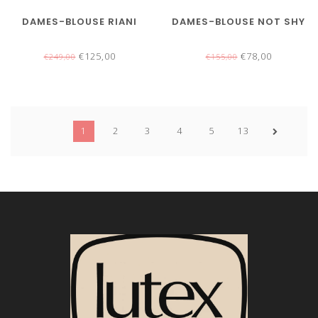
DAMES-BLOUSE RIANI
DAMES-BLOUSE NOT SHY
€125,00
€78,00
€249,00
€155,00
1
2
3
4
5
13