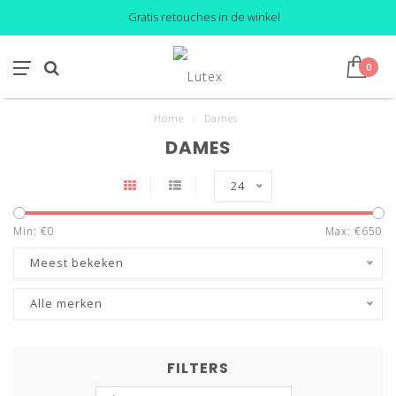
Gratis retouches in de winkel
0
Home
/
Dames
DAMES
24
Min: €
0
Max: €
650
Meest bekeken
Alle merken
FILTERS